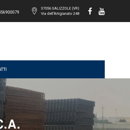
37056 SALIZZOLE (VR)
456900079
Via dell'Artigianato 248
TTI
.A.